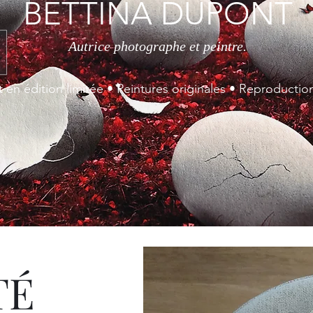
BETTINA DUPONT
Autrice photographe et peintre.
 en édition limitée • Peintures originales • Reproducti
TÉ