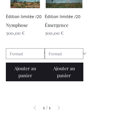
Édition limitée /20
Édition limitée /20
Nymphose
Émergence
Prix
Prix
300,00 €
300,00 €
Ajouter au
Ajouter au
panier
panier
1
/
1
S'inscrire à la 
NEWSLETTER
 pour être 