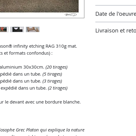
Laboratoire certifi
Les taxes sont incl
Prêt à expédier sous
Date de l'oeuvr
de la réception de 
européenne, les tau
2025
pays actuel s'appli
Livraison et ret
Vérifiez ces taux d
vos autorités fisca
Retours possibles s
nson® infinity etching RAG 310g mat.
plus d'informations
livraison. L'oeuvre
ts et formats confondus) :
celui reçu et dans 
n aluminium 30x30cm.
(20 tirages)
pédié dans un tube.
(5 tirages)
xpédié dans un tube.
(3 tirages)
 expédié dans un tube.
(2 tirages)
sur le devant avec une bordure blanche.
ilosophe Grec Platon qui explique la nature