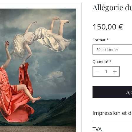
Allégorie d
Pr
150,00 €
Format
*
Sélectionner
Quantité
*
Aj
Impression et d
Imprimé par le labo
TVA
Montluçon (France) s