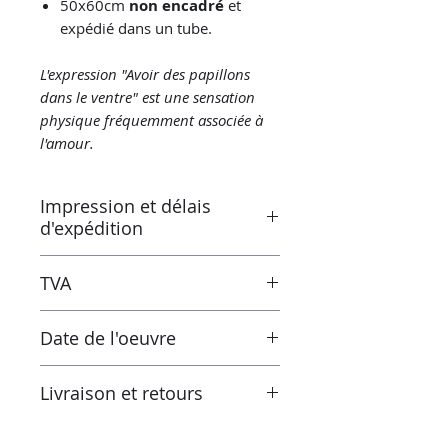
50x60cm
non encadré
et
expédié dans un tube.
L'expression "Avoir des papillons
dans le ventre" est une sensation
physique fréquemment associée à
l'amour.
Impression et délais
d'expédition
Imprimé par le laboratoire
TVA
"Univers parallèle" à Montluçon
(France) sous le contrôle de
Les taxes sont incluses dans le
l'artiste. Laboratoire certifié
Date de l'oeuvre
prix. Cependant lors de la
Canson®.
réception de l'œuvre en dehors de
Prêt à expédier sous 3 à 5 jours.
2021
l'Union européenne, les taux de
Livraison et retours
Livraison suivie.
taxe et de TVA de votre pays actuel
s'appliqueront en plus du prix
Retours possibles sous 14 jours