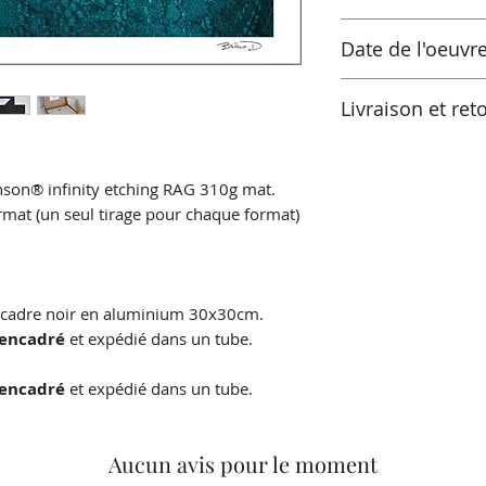
Laboratoire certifi
Les taxes sont incl
Prêt à expédier sous
Date de l'oeuvr
de la réception de 
européenne, les tau
2023
pays actuel s'appli
Livraison et ret
Vérifiez ces taux d
vos autorités fisca
Retours possibles s
plus d'informations
livraison. L'oeuvre
nson® infinity etching RAG 310g mat.
celui reçu et dans 
ormat (un seul tirage pour chaque format)
 cadre noir en aluminium 30x30cm.
encadré
et expédié dans un tube.
encadré
et expédié dans un tube.
Aucun avis pour le moment