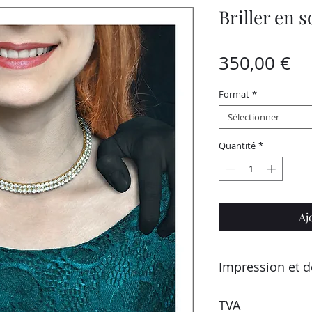
Briller en s
Pr
350,00 €
Format
*
Sélectionner
Quantité
*
Aj
Impression et d
Imprimé par le labo
TVA
Montluçon (France) s