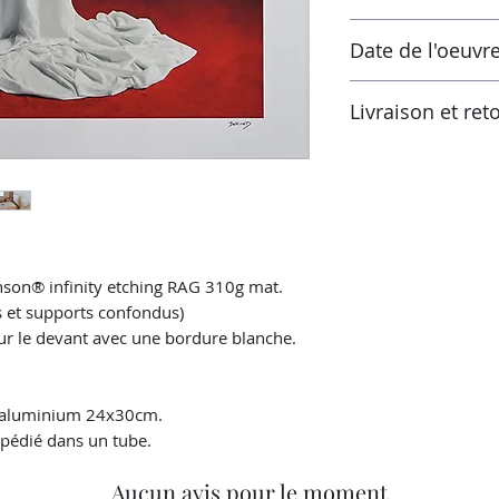
Laboratoire certifi
Les taxes sont incl
Prêt à expédier sous
Date de l'oeuvr
de la réception de 
européenne, les tau
2021
pays actuel s'appli
Livraison et ret
Vérifiez ces taux d
vos autorités fisca
Retours possibles s
plus d'informations
livraison. L'oeuvre
celui reçu et dans 
nson® infinity etching RAG 310g mat.
s et supports confondus)
sur le devant avec une bordure blanche.
 aluminium 24x30cm.
pédié dans un tube.
Aucun avis pour le moment