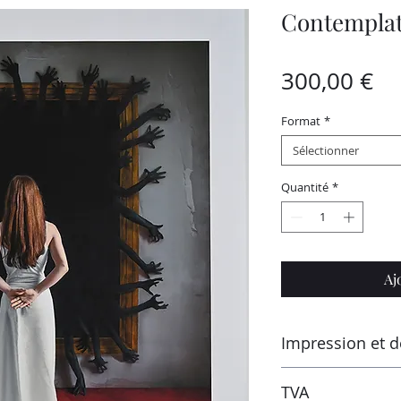
Contempla
Pr
300,00 €
Format
*
Sélectionner
Quantité
*
Aj
Impression et d
Imprimé par le labo
TVA
Montluçon (France) s