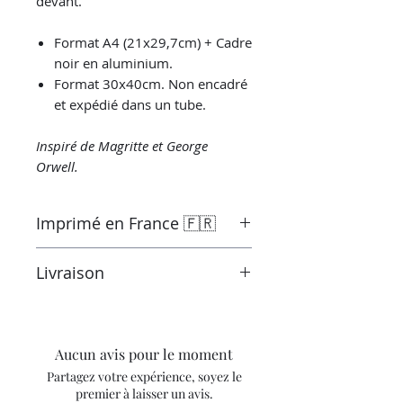
devant.
Format A4 (21x29,7cm) + Cadre
noir en aluminium.
Format 30x40cm. Non encadré
et expédié dans un tube.
Inspiré de Magritte et George
Orwell.
Imprimé en France 🇫🇷
Imprimé par le laboratoire
Livraison
"Univers parallèle" à Montluçon en
France sous le contrôle de l'artiste.
Prêt à expédier sous 3 à 5 jours.
Laboratoire certifié Canson®.
Livraison suivie.
Les frais de port ne sont pas inclus
Aucun avis pour le moment
dans le prix.
Partagez votre expérience, soyez le
premier à laisser un avis.