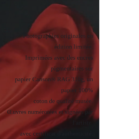
Photographies originales en
édition limitée.
Imprimées avec des encres
pigmentaires sur
papier Canson® RAG 310g, un
papier 100%
coton de qualité musée.
Œuvres numérotées et signées par
l'artiste
avec certificat d'authenticité.