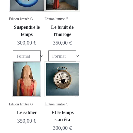
Édition limitée /3
Édition limitée /3
Suspendre le
Le bruit de
temps
l'horloge
Prix
Prix
300,00 €
350,00 €
Édition limitée /3
Édition limitée /3
Le sablier
Et le temps
s'arrêta
Prix
350,00 €
Prix
300,00 €