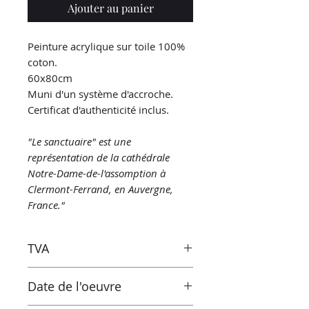
Ajouter au panier
Peinture acrylique sur toile 100%
coton.
60x80cm
Muni d'un système d'accroche.
Certificat d'authenticité inclus.
"Le sanctuaire" est une
représentation de la cathédrale
Notre-Dame-de-l'assomption à
Clermont-Ferrand, en Auvergne,
France."
TVA
Les taxes sont incluses dans le
Date de l'oeuvre
prix. Cependant lors de la
réception de l'œuvre en dehors de