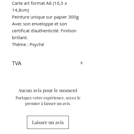
Carte art format A6 (10,5 x
14,8cm)
Peinture unique sur papier 300g
Avec son enveloppe et son
certificat d'authenticité. Finition
brillant.
Thème : Psyché
TVA
Les taxes sont incluses dans le
prix. Cependant lors de la
réception de l'œuvre en dehors de
Aucun avis pour le moment
l'Union européenne, les taux de
Partagez votre expérience, soyez le
taxe et de TVA de votre pays actuel
premier à laisser un avis.
s'appliqueront en plus du prix
d'achat. Vérifiez ces taux de taxe
en pourcentage auprès de vos
Laisser un avis
autorités fiscales et douanières
locales pour plus d'informations.