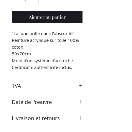
Ajouter au panier
"La lune brille dans l'obscurité"
Peinture acrylique sur toile 100%
coton.
50x70cm
Muni d'un système d'accroche.
Certificat d'authenticité inclus.
TVA
Les taxes sont incluses dans le
Date de l'oeuvre
prix. Cependant lors de la
réception de l'œuvre en dehors de
2024
l'Union européenne, les taux de
Livraison et retours
taxe et de TVA de votre pays actuel
s'appliqueront en plus du prix
Emballés dans du papier bulle et